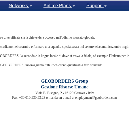
Networks
Airtime Plans
Support
versificata sia la chiave del successo nell'odierno mercato globale.
crediamo nel costruire e formare una squadra specializzata nel settore telecomunicazioni e negli al
BORDERS, la seconda è la lingua locale di dove si trova la filiale, ad esempio l'Italiano per le fi
lla GEOBORDERS, incoraggiamo tutti i richiedenti qualificati a fare domanda.
GEOBORDERS Group
Gestione Risorse Umane
Viale B. Bisagno, 2 - 16129 Genova - Italy
Fax: +39 010 530.53.23 o manda un e-mail a: employment@geoborders.com