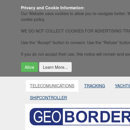
Privacy and Cookie Information:
Our Website uses cookies to allow you to navigate better: W
cookie policy.
WE DO NOT COLLECT COOKIES FOR ADVERTISING TRACKING, 
Use the "Accept" button to consent. Use the "Refuse" button
If you do not accept their use, this notice will remain and som
Allow
Learn More...
TELECOMUNICATIONS
TRACKING
YACHT
SHIPCONTROLLER