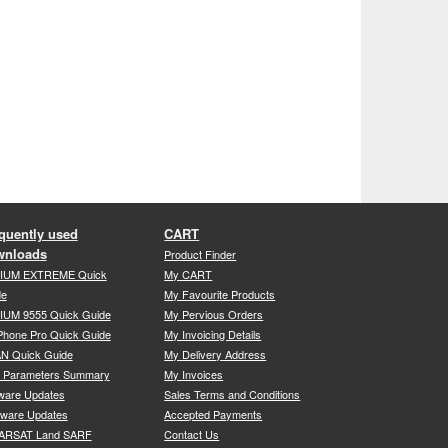
quently used
CART
wnloads
Product Finder
DIUM EXTREME Quick
My CART
de
My Favourite Products
IUM 9555 Quick Guide
My Pervious Orders
Phone Pro Quick Guide
My Invoicing Details
N Quick Guide
My Delivery Address
P Parameters Summary
My Invoices
ware Updates
Sales Terms and Conditions
mware Updates
Accepted Payments
ARSAT Land SARF
Contact Us