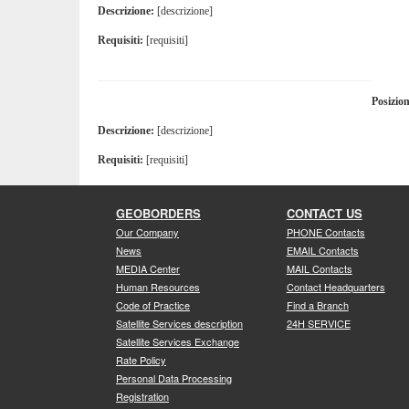
Descrizione:
[descrizione]
Requisiti:
[requisiti]
Posizion
Descrizione:
[descrizione]
Requisiti:
[requisiti]
GEOBORDERS
CONTACT US
Our Company
PHONE Contacts
News
EMAIL Contacts
MEDIA Center
MAIL Contacts
Human Resources
Contact Headquarters
Code of Practice
Find a Branch
Satellite Services description
24H SERVICE
Satellite Services Exchange
Rate Policy
Personal Data Processing
Registration