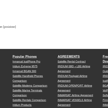
e:
[posizione]
Popular Phones
AGREEMENTS
Fre
Do
Inmarsat IsatPhone Pro
Satellite Rental Contract
Iridium Extreme 9575
IRIDIUM SBD + LBS Airtime
IRI
Inmarsat BGAN 300
Agreement
Gui
Satellite Handheld Phones
IRIDIUM Postpaid Airtime
IRID
Comparison
Agreement
Isat
Satellite Modems Comparison
IRIDIUM OPENPORT Airtime
BGA
Satellite Marine Terminals
Agreement
VoI
Comparison
INMARSAT Airtime Agreement
Soft
Satellite Rentals Comparison
INMARSAT VESSELS Airtime
Fir
Iridium Products
Agreement
INM