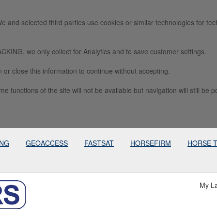
e and selected third parties use cookies or similar technologies for tec
we only collect for Analytics and to save customer settings.
 or close this information to continue without accepting.
e functions of the site will not be available but navigation will still be p
ING
GEOACCESS
FASTSAT
HORSEFIRM
HORSE 
My L