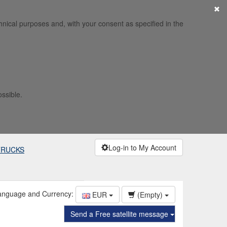
×
hnical purposes and, with your consent as specified in the
ossible.
Log-in to My Account
TRUCKS
anguage and Currency:
EUR
(Empty)
Send a Free satellite message